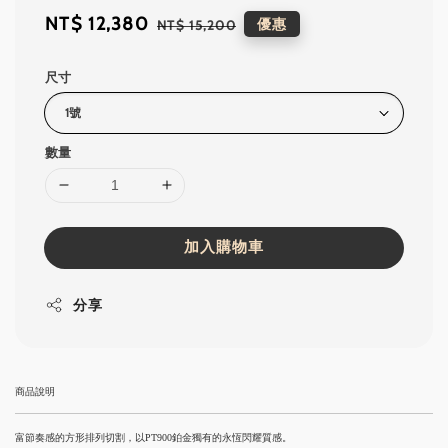
Sale
NT$ 12,380
Regular
優惠
NT$ 15,200
price
price
尺寸
數量
加入購物車
分享
商品說明
富節奏感的方形排列切割，以PT900鉑金獨有的永恆閃耀質感。