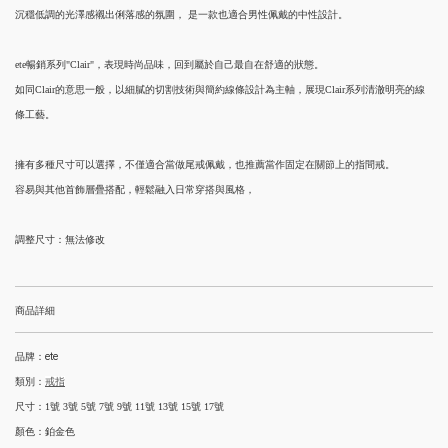
沉穩低調的光澤感襯出俐落感的氛圍， 是一款也適合男性佩戴的中性設計。
ete暢銷系列"Clair"，表現時尚品味，回到屬於自己最自在舒適的狀態。
如同Clair的意思一般，以細膩的切割技術與簡約線條設計為主軸，展現Clair系列清澈明亮的線
條工藝。
擁有多種尺寸可以選擇，不僅適合當做尾戒佩戴，也推薦當作固定在關節上的指間戒。
容易與其他首飾層疊搭配，輕鬆融入日常穿搭與風格，
調整尺寸：無法修改
商品詳細
品牌：ete
類別：
戒指
尺寸：1號 3號 5號 7號 9號 11號 13號 15號 17號
顏色：鉑金色