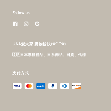
Follow us
UNA愛大家 購物愉快‎(✿˘ ˘✿)
🇯🇵日本專櫃精品、日系飾品、日貨、代標
支付方式