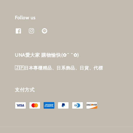
Follow us
UNA愛大家 購物愉快‎(✿˘ ˘✿)
🇯🇵日本專櫃精品、日系飾品、日貨、代標
支付方式