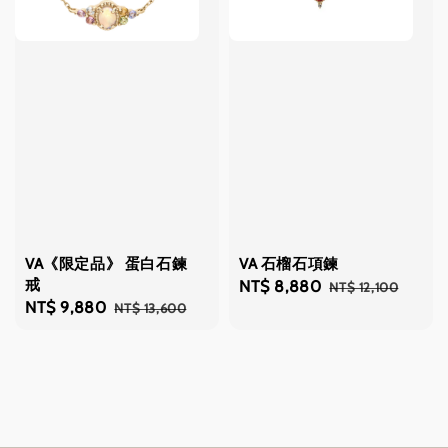
VA《限定品》 蛋白石鍊
VA 石榴石項鍊
戒
Sale
NT$ 8,880
Regular
NT$ 12,100
Sale
NT$ 9,880
Regular
NT$ 13,600
price
price
price
price