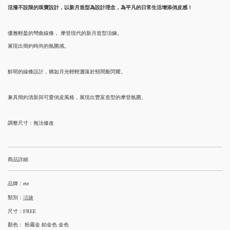
活潑不設限的珠寶設計，以新月造型為設計理念，為平凡的日常生活增添俏皮感！
優雅輕盈的彎曲線條， 摩登現代的新月造型項鍊。
展現出簡約時尚的氛圍感。
鮮明的線條設計，猶如月光輕輕灑落於頸間般閃耀。
兼具簡約清新與可愛俏皮風格，展現出豐富造型的摩登氛圍。
調整尺寸：無法修改
商品詳細
品牌：ete
類別：
項鍊
尺寸：FREE
顏色： 粉霧金 鉑金色 金色