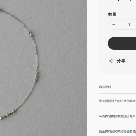
price
數量
分享
商品說明
帶有閃閃發光的鉑金色穀粒
時尚而隨性的華麗設計可與
鉑金獨有的閃爍光彩使整體