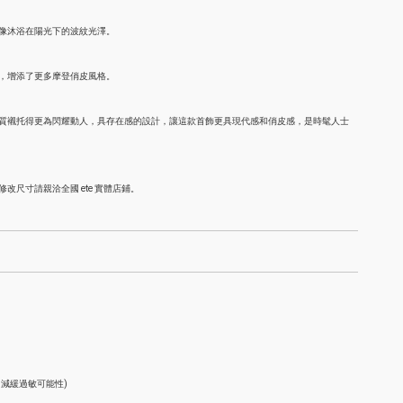
像沐浴在陽光下的波紋光澤。
，增添了更多摩登俏皮風格。
質襯托得更為閃耀動人，具存在感的設計，讓這款首飾更具現代感和俏皮感，是時髦人士
改尺寸請親洽全國 ete 實體店鋪。
，減緩過敏可能性)