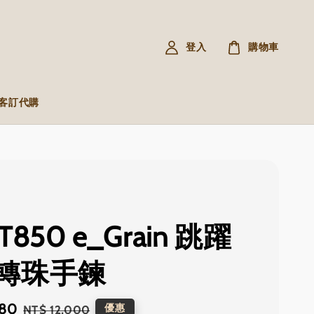
登入
購物車
R 客訂代購
PT850 e_Grain 跳躍
轉珠手鍊
380
Regular
優惠
NT$ 12,000