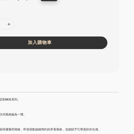
price
加入購物車
切割轉珠系列。
任何風格融為一體。
顯得優雅而精緻，即使搭配細緻簡約的穿著風格，也能賦予它尊貴的存在感。