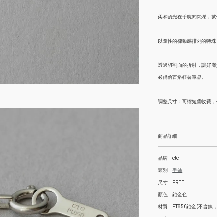
柔和的光在手腕間閃爍，就
以隨性的律動感排列的轉珠
透過切割面的折射，讓好膚
必備的百搭輕奢單品。
調整尺寸：可縮短需收費，修
商品詳細
品牌：ete
類別：
手鍊
尺寸：FREE
顏色：鉑金色
材質：PT850鉑金(不含鎳