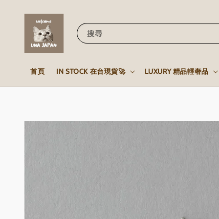
搜尋
首頁
IN STOCK 在台現貨🚀
LUXURY 精品輕奢品