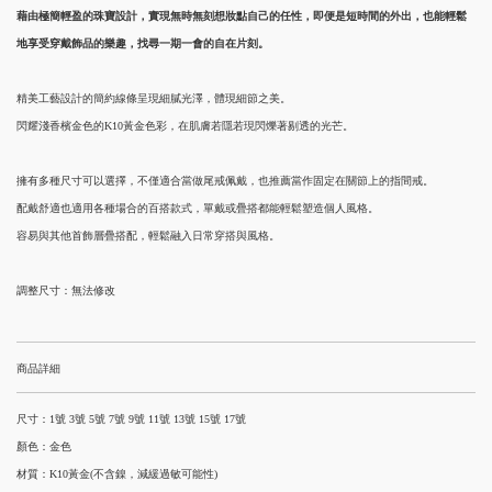
藉由極簡輕盈的珠寶設計，實現無時無刻想妝點自己的任性，即便是短時間的外出，也能輕鬆
地享受穿戴飾品的樂趣，找尋一期一會的自在片刻。
精美工藝設計的簡約線條呈現細膩光澤，體現細節之美。
閃耀淺香檳金色的K10黃金色彩，在肌膚若隱若現閃爍著剔透的光芒。
擁有多種尺寸可以選擇，不僅適合當做尾戒佩戴，也推薦當作固定在關節上的指間戒。
配戴舒適也適用各種場合的百搭款式，單戴或疊搭都能輕鬆塑造個人風格。
容易與其他首飾層疊搭配，輕鬆融入日常穿搭與風格。
調整尺寸：無法修改
商品詳細
尺寸：1號 3號 5號 7號 9號 11號 13號 15號 17號
顏色：金色
材質：K10黃金(不含鎳，減緩過敏可能性)