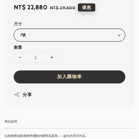
Sale
NT$ 22,880
Regular
優惠
NT$ 29,500
price
price
尺寸
數量
加入購物車
分享
商品說明
以細緻蕾絲隨風輕輕擺動的瞬間為靈感——誕生的系列作品。