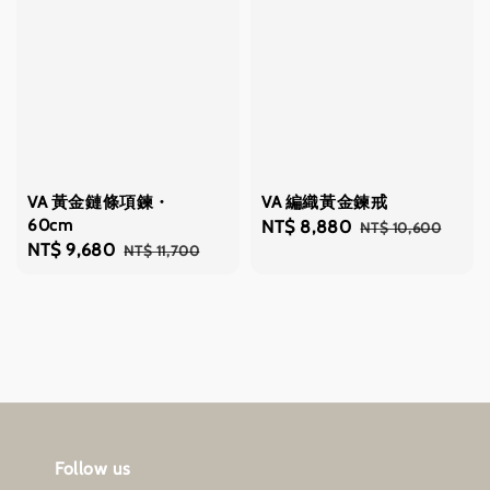
VA 黃金鏈條項鍊・
VA 編織黃金鍊戒
60cm
Sale
NT$ 8,880
Regular
NT$ 10,600
Sale
NT$ 9,680
Regular
NT$ 11,700
price
price
price
price
Follow us