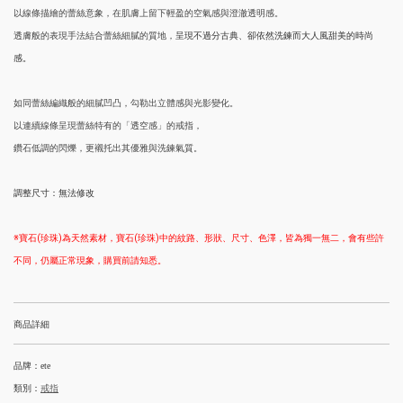
以線條描繪的蕾絲意象，在肌膚上留下輕盈的空氣感與澄澈透明感。
透膚般的表現手法結合蕾絲細膩的質地，
呈現不過分古典、卻依然洗鍊而大人風甜美的時尚
感。
如同蕾絲編織般的細膩凹凸，勾勒出立體感與光影變化。
以連續線條呈現蕾絲特有的「透空感」的戒指，
鑽石低調的閃爍，更襯托出其優雅與洗鍊氣質。
調整尺寸：無法修改
※寶石(珍珠)為天然素材，寶石(珍珠)中的紋路、形狀、尺寸、色澤，皆為獨一無二，會有些許
不同，仍屬正常現象，購買前請知悉。
商品詳細
品牌：ete
類別：
戒指