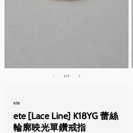
1
/
7
ete
ete [Lace Line] K18YG 蕾絲
輪廓映光單鑽戒指