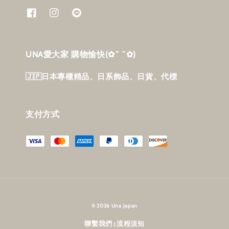
UNA愛大家 購物愉快‎(✿˘ ˘✿)
🇯🇵日本專櫃精品、日系飾品、日貨、代標
支付方式
© 2026 Una Japan
聯繫我們
流程須知
|