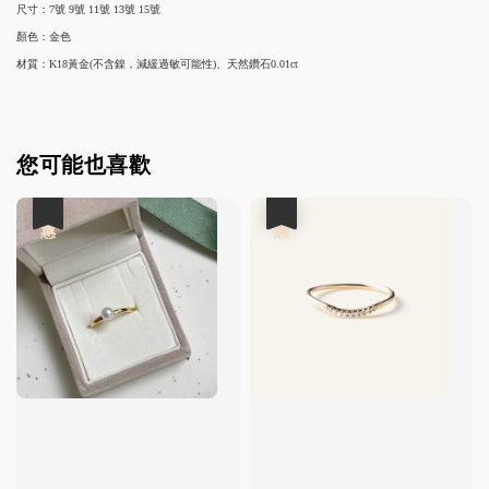
尺寸：
7號 9號 11號 13號 15號
顏色：金色
材質：K18黃金(不含鎳，減緩過敏可能性)、天然鑽石0.01ct
您可能也喜歡
優惠
優惠