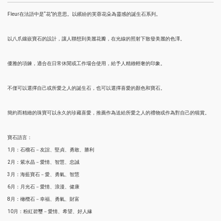
Fleur在法語中是“花”的意思。以繽紛的芙蓉花朵為靈感的誕生石系列。
以八爪鑲嵌寶石的設計，讓人聯想到美麗花瓣，在光線的照射下散發美麗的色澤。
優雅的項鍊，適合在日常休閒或工作場合使用，給予人精緻輕奢的印象。
不僅可以選擇自己或所愛之人的誕生石，也可以選擇喜愛的顏色和寶石。
簡約而精緻的珠寶可以永久的珍藏喜愛，推薦作為送給所愛之人的禮物或作為對自己的犒賞。
寶石語言：
1月：石榴石－友誼、堅貞、勇敢、勝利
2月：紫水晶－愛情、智慧、忠誠
3月：海藍寶石－愛、勇氣、智慧
6月：月光石－愛情、浪漫、健康
8月：橄欖石－幸福、勇氣、財富
10月：粉紅碧璽－愛情、希望、好人緣