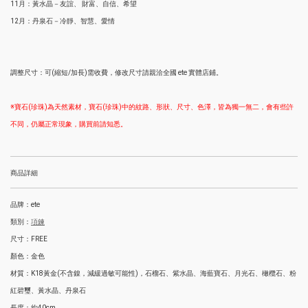
11月：黃水晶－友誼、 財富、自信、希望
12月：丹泉石－冷靜、智慧、愛情
調整尺寸：可(縮短/加長)需收費，修改尺寸請親洽全國 ete 實體店鋪。
※寶石(珍珠)為天然素材，寶石(珍珠)中的紋路、形狀、尺寸、色澤，皆為獨一無二，會有些許
不同，仍屬正常現象，購買前請知悉。
商品詳細
品牌：ete
類別：
項鍊
尺寸：FREE
顏色：金色
材質：K18黃金(不含鎳，減緩過敏可能性)，石榴石、紫水晶、海藍寶石、月光石、橄欖石、粉
紅碧璽、黃水晶、丹泉石
長度：約40cm