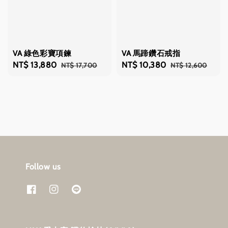
VA 綠色彩寶項鍊
VA 馬蹄鑽石戒指
Sale
NT$ 13,880
Regular
Sale
NT$ 10,380
Regular
NT$ 17,700
NT$ 12,600
price
price
price
price
Follow us