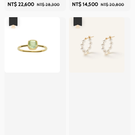
Sale
NT$ 22,600
Regular
Sale
NT$ 14,500
Regular
NT$ 28,300
NT$ 20,800
price
price
price
price
優惠
優惠