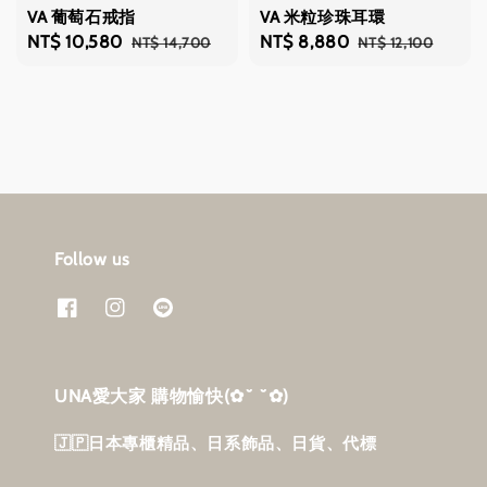
VA 葡萄石戒指
VA 米粒珍珠耳環
Sale
NT$ 10,580
Regular
Sale
NT$ 8,880
Regular
NT$ 14,700
NT$ 12,100
price
price
price
price
Follow us
UNA愛大家 購物愉快‎(✿˘ ˘✿)
🇯🇵日本專櫃精品、日系飾品、日貨、代標