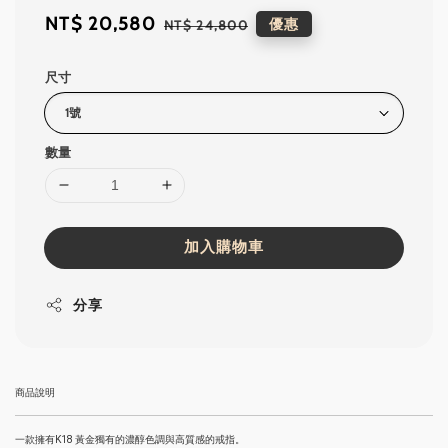
Sale
NT$ 20,580
Regular
優惠
NT$ 24,800
price
price
尺寸
數量
加入購物車
分享
商品說明
一款擁有K18 黃金獨有的濃醇色調與高質感的戒指。