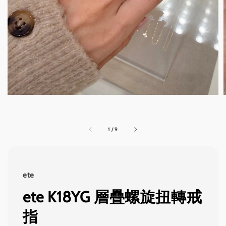
1
/
9
ete
ete K18YG 層疊螺旋扭轉戒
指