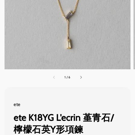
1
/
6
ete
ete K18YG L'ecrin 堇青石/
檸檬石英Y形項鍊