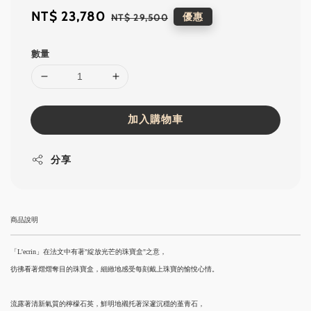
Sale
NT$ 23,780
Regular
優惠
NT$ 29,500
price
price
數量
加入購物車
分享
商品說明
「L'ecrin」在法文中有著"綻放光芒的珠寶盒"之意，
彷彿看著熠熠奪目的珠寶盒，細緻地感受每刻戴上珠寶的愉悅心情。
流露著清新氣質的檸檬石英，鮮明地襯托著深邃沉穩的堇青石，