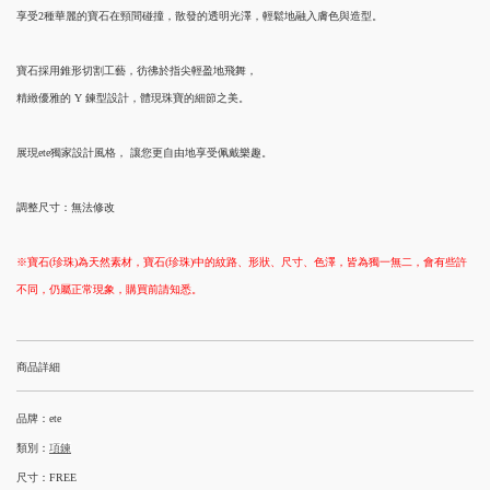
享受2種華麗的寶石在頸間碰撞，散發的透明光澤，輕鬆地融入膚色與造型。
寶石採用錐形切割工藝，彷彿於指尖輕盈地飛舞，
精緻優雅的 Y 鍊型設計，體現珠寶的細節之美。
展現ete獨家設計風格， 讓您更自由地享受佩戴樂趣。
調整尺寸：無法修改
※寶石(珍珠)為天然素材，寶石(珍珠)中的紋路、形狀、尺寸、色澤，皆為獨一無二，會有些許
不同，仍屬正常現象，購買前請知悉。
商品詳細
品牌：ete
類別：
項鍊
尺寸：FREE