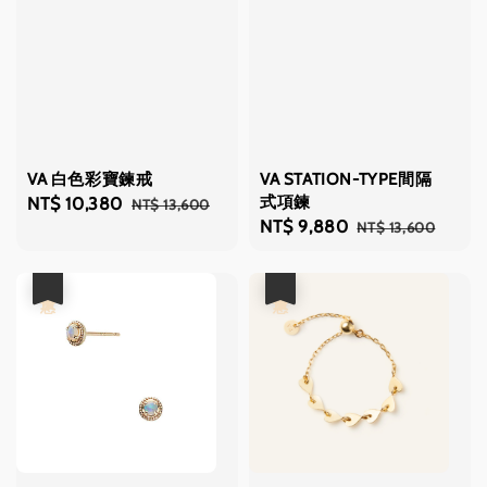
VA 白色彩寶鍊戒
VA STATION-TYPE間隔
式項鍊
Sale
NT$ 10,380
Regular
NT$ 13,600
Sale
NT$ 9,880
Regular
NT$ 13,600
price
price
price
price
優惠
優惠