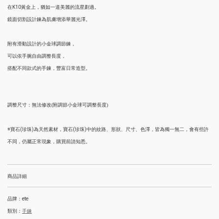
在K10黃金上，猶如一道美麗的流星劃過。
鏡面切割設計鍊為肌膚增添華麗光澤。
附有滑動設計的小金球調節鍊，
可以依手腕自由調整長度，
搭配不同款式的手鍊，豐富日常造型。
調整尺寸：無法修改(附調節小金球可調整長度
)
※寶石(珍珠)為天然素材，寶石(珍珠)中的紋路、形狀、尺寸、色澤，皆為獨一無二，會有些許
不同，仍屬正常現象，購買前請知悉。
商品詳細
品牌：ete
類別：
手鍊