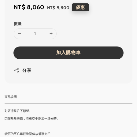
Sale
NT$ 8,060
Regular
優惠
NT$ 9,500
price
price
數量
加入購物車
分享
商品說明
對著流星許下願望。
閃耀星星美鑽，在夜空中劃出一道光芒。
鑽石的五爪鑲嵌造型似放射狀光芒，