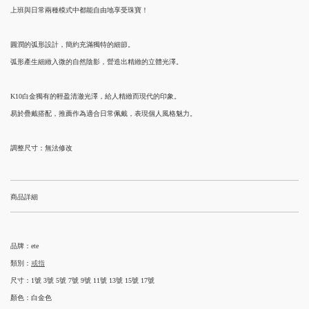
上班與日常兩種模式中都能自由地享受珠寶！
圓潤的弧形設計，簡約充滿獨特的細節。
弧形產生細緻入微的自然陰影，營造出精緻的立體光澤。
K10白金獨有的輕盈清澈光澤，給人精緻而現代的印象。
易於疊戴搭配，推薦作為適合日常佩戴，表現個人風格魅力。
調整尺寸：無法修改
商品詳細
品牌：ete
類別：
戒指
尺寸：1號 3號 5號 7號 9號 11號 13號 15號 17號
顏色：白金色