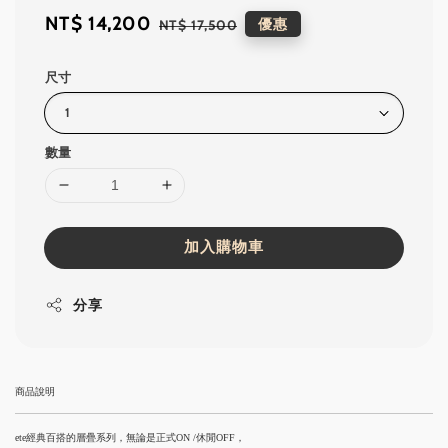
Sale
NT$ 14,200
Regular
優惠
NT$ 17,500
price
price
尺寸
數量
加入購物車
分享
商品說明
ete經典百搭的層疊系列，無論是正式ON /休閒OFF，