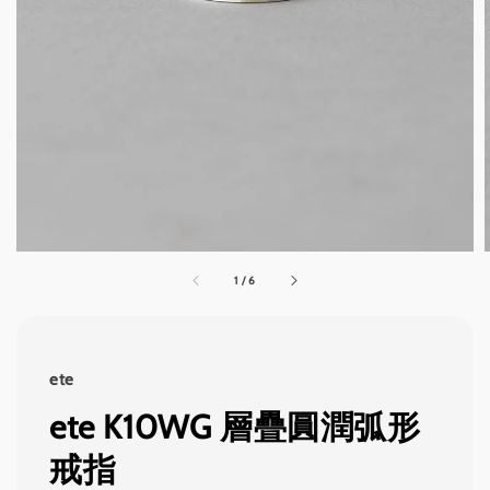
1
/
6
ete
ete K10WG 層疊圓潤弧形
戒指