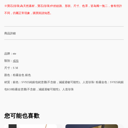
※寶石(珍珠)為天然素材，寶石(珍珠)中的紋路、形狀、尺寸、色澤，皆為獨一無二，會有些許
不同，仍屬正常現象，購買前請知悉。
商品詳細
品牌：ete
類別：
戒指
尺寸：
S M
顏色：粉霧金色 銀色
材質：銀色：SV925純銀包銠塗層(不含鎳，減緩過敏可能性)、人造珍珠/ 粉霧金色：SV925純銀
包K18粉霧金塗層(不含鎳，減緩過敏可能性)、人造珍珠
您可能也喜歡
優惠