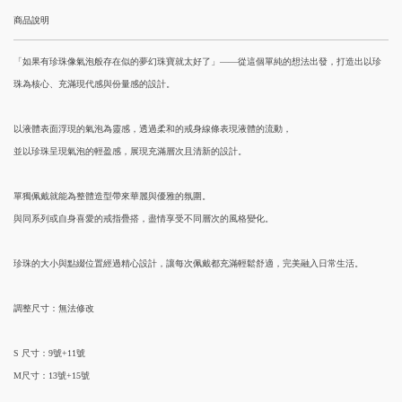
商品說明
「如果有珍珠像氣泡般存在似的夢幻珠寶就太好了」——從這個單純的想法出發，打造出以珍
珠為核心、充滿現代感與份量感的設計。
以液體表面浮現的氣泡為靈感，透過柔和的戒身線條表現液體的流動，
並以珍珠呈現氣泡的輕盈感，展現充滿層次且清新的設計。
單獨佩戴就能為整體造型帶來華麗與優雅的氛圍。
與同系列或自身喜愛的戒指疊搭，盡情享受不同層次的風格變化。
珍珠的大小與點綴位置經過精心設計，讓每次佩戴都充滿輕鬆舒適，完美融入日常生活。
調整尺寸：無法修改
S 尺寸：9號+11號
M尺寸：13號+15號