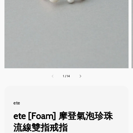
1
/
14
ete
ete [Foam] 摩登氣泡珍珠
流線雙指戒指