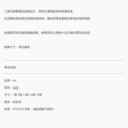
三條交織重疊的線條設計，營造出畫龍點睛的視覺效果。
以流暢的曲線展現戒指的韻律感，猶如骨牌遊戲般節奏地於指間流動。
推薦將同系列戒指疊戴搭配，輕鬆營造立體感十足且層次豐富的造型。
調整尺寸：無法修改
商品詳細
品牌：ete
類別：
戒指
尺寸：
7號 9號 11號 13號 15號
顏色：鉑金色
材質：PT501(不含鎳，減緩過敏可能性)