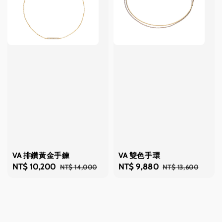
VA 排鑽黃金手鍊
VA 雙色手環
Sale
NT$ 10,200
Regular
Sale
NT$ 9,880
Regular
NT$ 14,000
NT$ 13,600
price
price
price
price