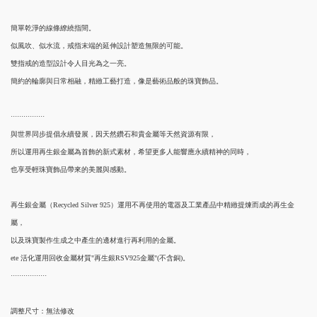
簡單乾淨的線條繚繞指間。
似風吹、似水流，戒指末端的延伸設計塑造無限的可能。
雙指戒的造型設計令人目光為之一亮。
簡約的輪廓與日常相融，精緻工藝打造，像是藝術品般的珠寶飾品。
················
與世界同步提倡永續發展，
因天然鑽石和貴金屬等天然資源有限
，
所以運用再生銀金屬為首飾的新式素材，希望更多人能響應永續精神的同時，
也享受輕珠寶飾品帶來的美麗與感動。
再生銀金屬（Recycled Silver 925）運用不再使用的電器及工業產品中精緻提煉而成的再生金
屬，
以及珠寶製作生成之中產生的邊材進行再利用的金屬。
ete 活化運用回收金屬材質"再生銀RSV925金屬"(不含銅)。
·················
調整尺寸：無法修改