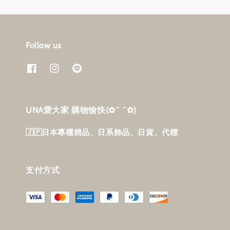
Follow us
UNA愛大家 購物愉快‎(✿˘ ˘✿)
🇯🇵日本專櫃精品、日系飾品、日貨、代標
支付方式