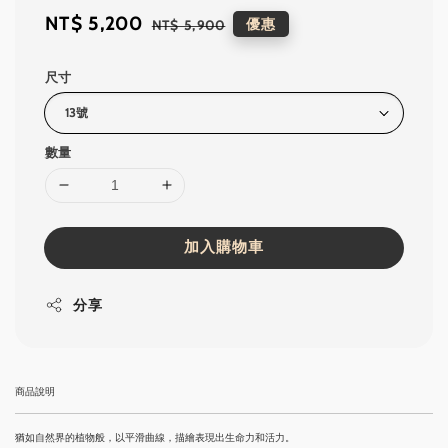
Sale
NT$ 5,200
Regular
優惠
NT$ 5,900
price
price
尺寸
數量
加入購物車
分享
商品說明
猶如自然界的植物般，以平滑曲線，描繪表現出生命力和活力。