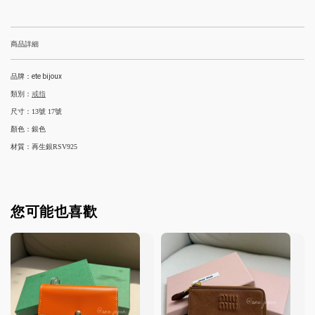
商品詳細
品牌：ete bijoux
類別：
戒指
尺寸：13號 17號
顏色：銀色
材質：再生銀RSV925
您可能也喜歡