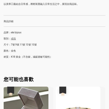
以美學工藝結合日常感，將輕珠寶融入日常生活之中，展現自我品味。
商品詳細
品牌：ete bijoux
類別：
戒指
尺寸：7號 9號 11號 13號 15號
顏色：金色
材質：K18 黃金（不含鎳，減緩過敏可能性）
您可能也喜歡
優惠
優惠