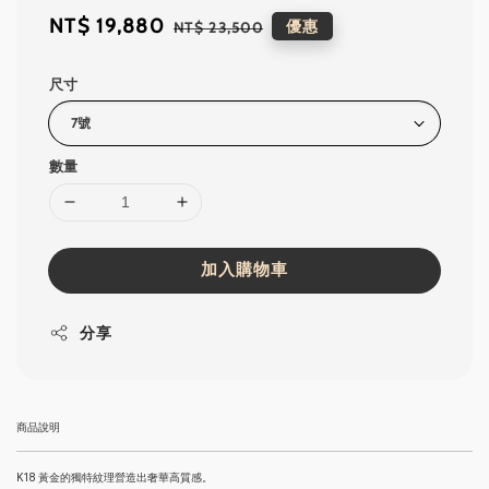
Sale
NT$ 19,880
Regular
優惠
NT$ 23,500
price
price
尺寸
數量
加入購物車
分享
商品說明
K18 黃金的獨特紋理營造出奢華高質感。