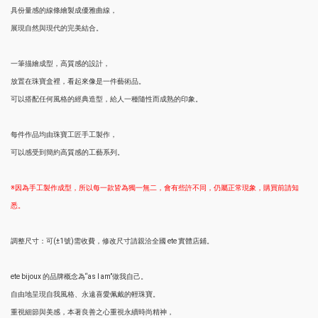
具份量感的線條繪製成優雅曲線，
展現自然與現代的完美結合。
一筆描繪成型，高質感的設計，
放置在珠寶盒裡，看起來像是一件藝術品。
可以搭配任何風格的經典造型，給人一種隨性而成熟的印象。
每件作品均由珠寶工匠手工製作，
可以感受到簡約高質感的工藝系列。
※因為手工製作成型，所以每一款皆為獨一無二，會有些許不同，仍屬正常現象，購買前請知
悉。
調整尺寸：可(±1號)需收費，修改尺寸請親洽全國 ete 實體店鋪。
ete bijoux 的品牌概念為“as I am”做我自己。
自由地呈現自我風格、永遠喜愛佩戴的輕珠寶。
重視細節與美感，本著良善之心重視永續時尚精神，