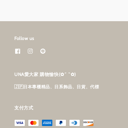
Follow us
UNA愛大家 購物愉快‎(✿˘ ˘✿)
🇯🇵日本專櫃精品、日系飾品、日貨、代標
支付方式