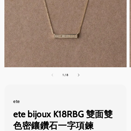
1
/
8
ete
ete bijoux K18RBG 雙面雙
色密鑲鑽石一字項鍊