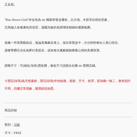
正反面。
"Raw Brown Gold"米金色為 ete 獨家研發金屬色，以大地、木質等自然的意象，
完美融入各種膚色與造型，溫暖內斂的色調增添精緻的優雅氛圍。
就像一件珠寶藝術品，無論是佩戴在身上、放在珠寶盒中，分分秒秒都令人賞心悅目。
讓奢華鑽石光化為夢幻美肌光，成為每次佩戴都能療癒心情的美麗珠寶。
調整尺寸：可(縮短/加長)需收費，修改尺寸請親洽全國 ete 實體店鋪。
※寶石(珍珠)為天然素材，寶石(珍珠)中的紋路、形狀、尺寸、色澤，皆為獨一無二，會有些許
不同，仍屬正常現象，購買前請知悉。
商品詳細
類別：
項鍊
尺寸：FREE