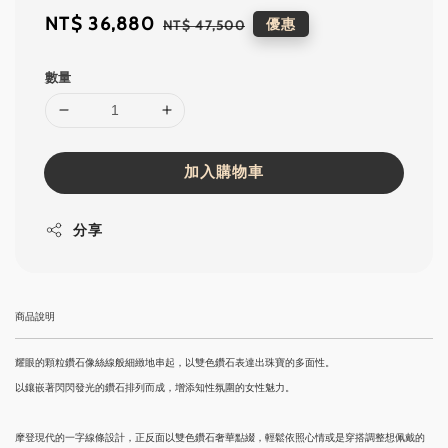
Sale
NT$ 36,880
Regular
優惠
NT$ 47,500
price
price
數量
加入購物車
分享
商品說明
耀眼的顆粒鑽石像絲線般細緻地串起，以雙色鑽石表達出珠寶的多面性。
以鑲嵌著閃閃發光的鑽石排列而成，增添知性氛圍的女性魅力。
摩登現代的一字線條設計，正反面以雙色鑽石奢華點綴，輕鬆依照心情或是穿搭調整想佩戴的