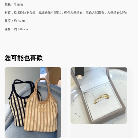
顏色：米金色
材質：K18米金(不含鎳，減緩過敏可能性)，棕色天然鑽石、黑色天然鑽石，天然鑽石0.07ct
長度：約 45 cm
鍊身：約 0.07 cm
您可能也喜歡
優惠