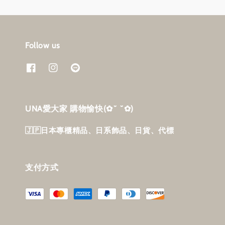
Follow us
UNA愛大家 購物愉快‎(✿˘ ˘✿)
🇯🇵日本專櫃精品、日系飾品、日貨、代標
支付方式