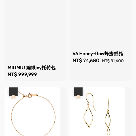
VA Honey-flow蜂蜜戒指
Sale
NT$ 24,680
Regular
NT$ 31,600
MIUMIU 編織ivy托特包
price
price
Regular
NT$ 999,999
price
優惠
優惠