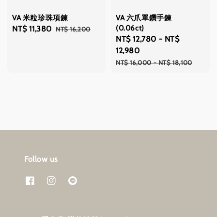
VA 米粒珍珠項鍊
VA 六爪單鑽手鍊
(0.06ct)
Sale
NT$ 11,380
Regular
NT$ 16,200
Sale
NT$ 12,780
-
NT$
price
price
price
12,980
Regular
NT$ 16,000
-
NT$ 18,100
price
Follow us