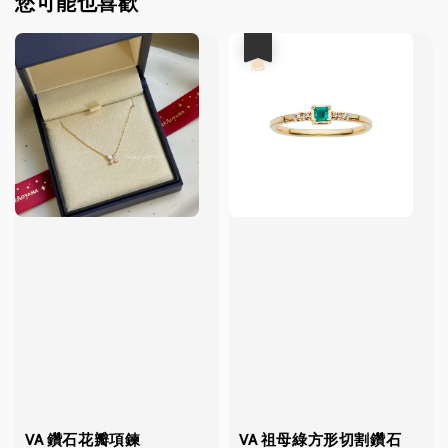
您可能也喜歡
優惠
VA 鑽石花瓣項鍊
VA 祖母綠方形切割鑽石