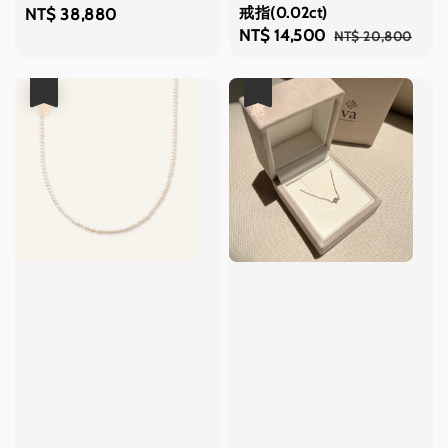
戒指(0.02ct)
Regular
NT$ 38,880
Sale
NT$ 14,500
Regular
NT$ 20,800
price
price
price
優惠
優惠