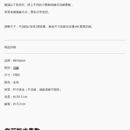
建議以 Y 形排列，掛上不同的小墜飾與鍊式項鍊疊戴，
享受各種佩戴方式，豐富日常造型。
調整尺寸：可(縮短/加長)需收費，修改尺寸請親洽全國 ete 實體店鋪。
商品詳細
品牌：ete bijoux
類別：
項鍊
尺寸：FREE
顏色：金色
材質：K10 黃金（不含鎳，減緩過敏可能性）
長度：約 54.5 cm
鍊寬：約 0.2 cm