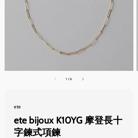
1
/
6
ete
ete bijoux K10YG 摩登長十
字鍊式項鍊