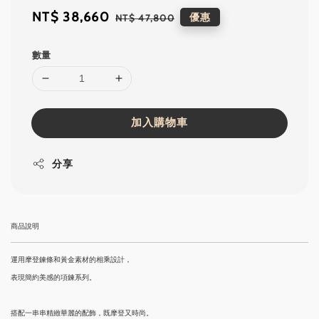
Sale
NT$ 38,660
Regular
優惠
NT$ 47,800
price
price
數量
加入購物車
分享
商品說明
運用摩登鍊條和黃金素材的相乘設計，
表現簡約美感的項鍊系列。
搭配一串串精緻華麗的配飾，既摩登又時尚。