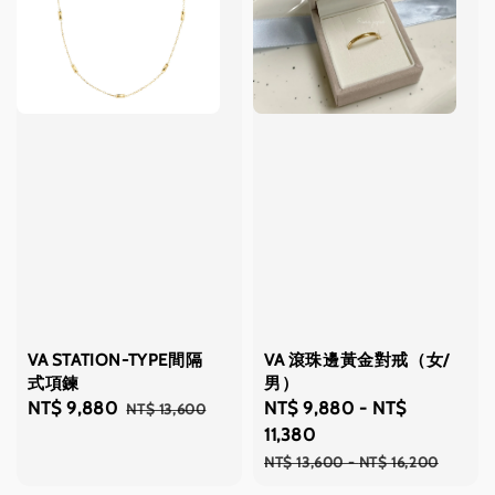
VA STATION-TYPE間隔
VA 滾珠邊黃金對戒（女/
式項鍊
男）
Sale
NT$ 9,880
Regular
Sale
NT$ 9,880
-
NT$
NT$ 13,600
price
price
price
11,380
Regular
NT$ 13,600
-
NT$ 16,200
price