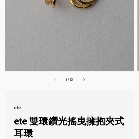
1
/
10
ete
ete 雙環鑽光搖曳擁抱夾式
耳環