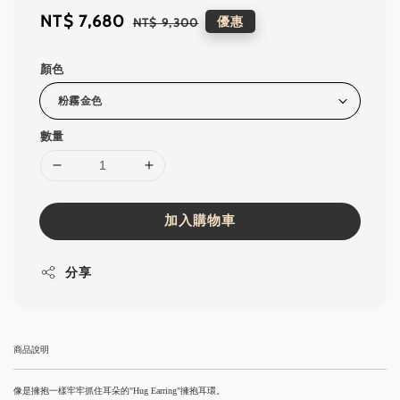
Sale
NT$ 7,680
Regular
優惠
NT$ 9,300
price
price
顏色
數量
加入購物車
分享
商品說明
像是擁抱一樣牢牢抓住耳朵的"Hug Earring"擁抱耳環。