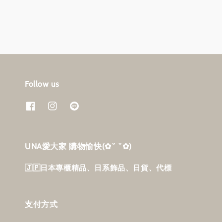
Follow us
UNA愛大家 購物愉快‎(✿˘ ˘✿)
🇯🇵日本專櫃精品、日系飾品、日貨、代標
支付方式