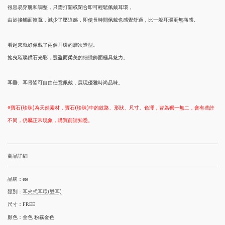
很容易穿脫和調整，只需打開或閉合即可輕鬆佩戴耳環，
由於接觸面較寬，減少了壓迫感，即使長時間佩戴也感覺舒適，比一般耳環更無痛感。
看起來就好像戴了兩個耳環的層次造型。
搖曳璀璨鑽石光彩，豐盈而柔美的細緻飾面極具魅力。
耳垂、耳骨皆可自由任意佩戴，展現優雅時尚品味。
※寶石(珍珠)為天然素材，寶石(珍珠)中的紋路、形狀、尺寸、色澤，皆為獨一無二，會有些許
不同，仍屬正常現象，購買前請知悉。
商品詳細
品牌：ete
類別：
耳夾式耳環(雙耳)
尺寸：
FREE
顏色：金色 粉霧金色