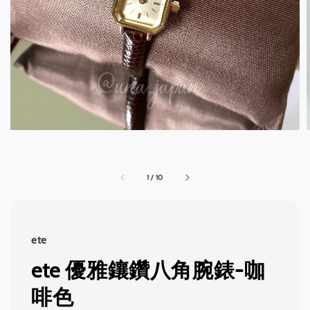
1
/
10
ete
ete 優雅鑲鑽八角腕錶-咖
啡色