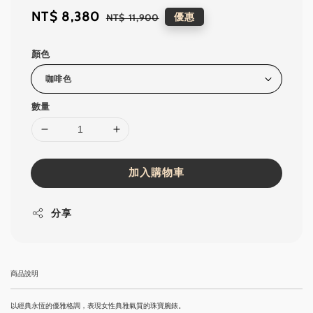
Sale
NT$ 8,380
Regular
優惠
NT$ 11,900
price
price
顏色
數量
加入購物車
分享
商品說明
以經典永恆的優雅格調，表現女性典雅氣質的珠寶腕錶。