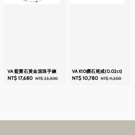
VA 藍寶石黃金滾珠手鍊
VA K10鑽石尾戒(0.02ct)
Sale
NT$ 17,680
Regular
Sale
NT$ 10,780
Regular
NT$ 23,300
NT$ 11,300
price
price
price
price