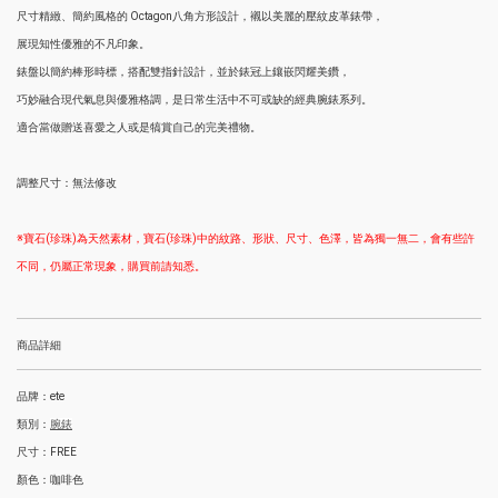
尺寸精緻、簡約風格的 Octagon八角方形設計，襯以美麗的壓紋皮革錶帶，
展現知性優雅的不凡印象。
錶盤以簡約棒形時標，搭配雙指針設計，並於錶冠上鑲嵌閃耀美鑽，
巧妙融合現代氣息與優雅格調，是日常生活中不可或缺的經典腕錶系列。
適合當做贈送喜愛之人或是犒賞自己的完美禮物。
調整尺寸：無法修改
※寶石(珍珠)為天然素材，寶石(珍珠)中的紋路、形狀、尺寸、色澤，皆為獨一無二，會有些許
不同，仍屬正常現象，購買前請知悉。
商品詳細
品牌：ete
類別：
腕錶
尺寸：FREE
顏色：咖啡色