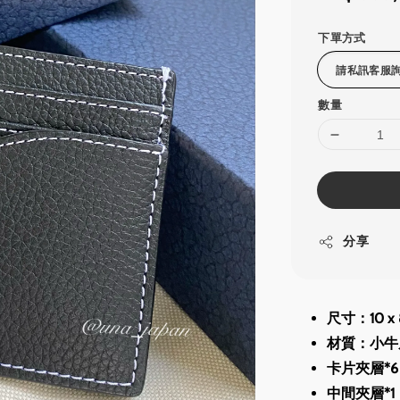
price
下單方式
數量
分享
尺寸：10 x 8
材質：小牛
卡片夾層*6
中間夾層*1