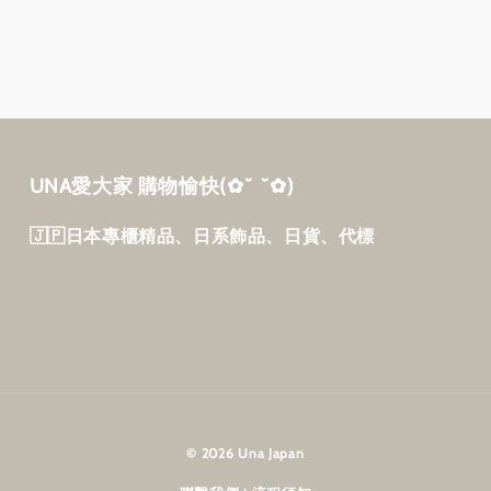
UNA愛大家 購物愉快‎(✿˘ ˘✿)
🇯🇵日本專櫃精品、日系飾品、日貨、代標
© 2026 Una Japan