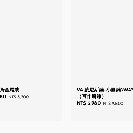
登黃金尾戒
VA 威尼斯鍊+小圓鍊2WA
（可作腳鍊）
280
Regular
NT$ 8,300
Sale
NT$ 6,980
Regular
price
NT$ 9,800
price
price