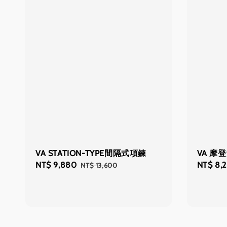
VA STATION-TYPE間隔式項鍊
VA 摩
Sale
NT$ 9,880
Regular
Sale
NT$ 8,
NT$ 13,600
price
price
price