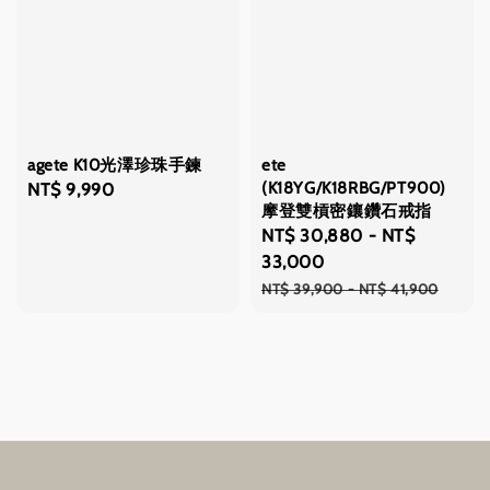
agete K10光澤珍珠手鍊
ete
(K18YG/K18RBG/PT900)
Regular
NT$ 9,990
摩登雙槓密鑲鑽石戒指
price
Sale
NT$ 30,880
-
NT$
price
33,000
Regular
NT$ 39,900
-
NT$ 41,900
price