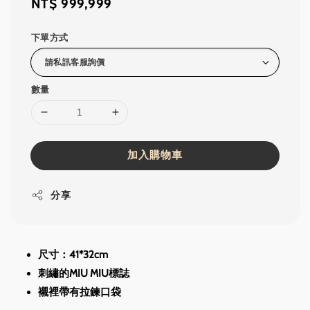
Regular
NT$ 999,999
price
下單方式
數量
加入購物車
分享
尺寸：41*32cm
刺繡的MIU MIU標誌
襯裡帶有拉鍊口袋