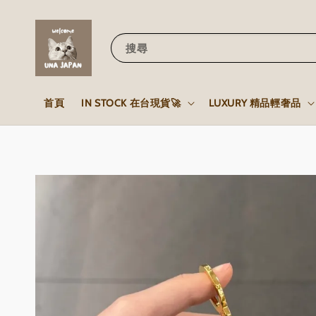
搜尋
首頁
IN STOCK 在台現貨🚀
LUXURY 精品輕奢品