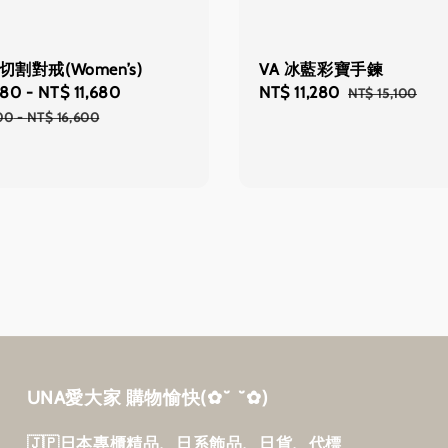
切割對戒(Women’s)
VA 冰藍彩寶手鍊
280
-
NT$ 11,680
Regular
Sale
NT$ 11,280
Regular
NT$ 15,100
price
price
price
00
-
NT$ 16,600
UNA愛大家 購物愉快‎(✿˘ ˘✿)
🇯🇵日本專櫃精品、日系飾品、日貨、代標