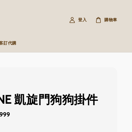
登入
購物車
R 客訂代購
INE 凱旋門狗狗掛件
,999