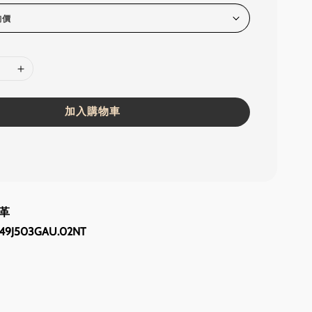
加入購物車
革
J503GAU.02NT