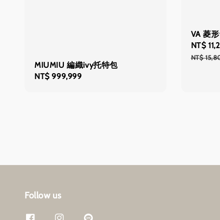
VA 菱形
Sale
NT$ 11,
price
NT$ 15,8
MIUMIU 編織ivy托特包
Regular
NT$ 999,999
price
Follow us