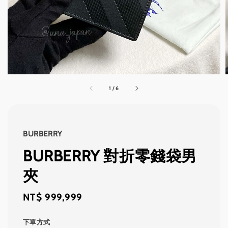
1
/
6
BURBERRY
BURBERRY 對折零錢袋男
夾
Regular
NT$ 999,999
price
下單方式