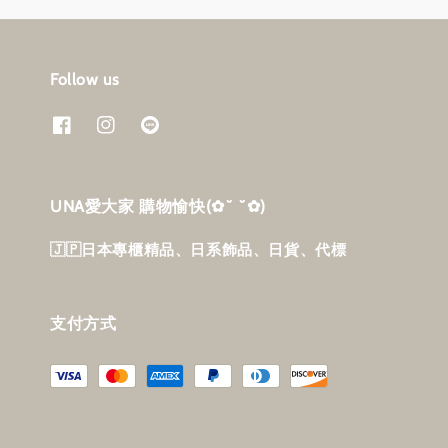
Follow us
UNA愛大家 購物愉快‎(✿˘ ˘✿)
🇯🇵日本專櫃精品、日系飾品、日貨、代標
支付方式