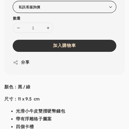
數量
加入購物車
分享
顏色：黑 / 綠
尺寸：11 x 9.5 cm
光滑小牛皮雙摺硬幣錢包
帶有浮雕格子圖案
四個卡槽