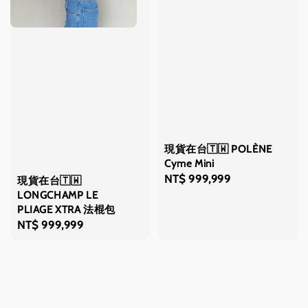
現貨在台🇹🇼 POLÈNE
Cyme Mini
Regular
NT$ 999,999
現貨在台🇹🇼
price
LONGCHAMP LE
PLIAGE XTRA 法棍包
Regular
NT$ 999,999
price