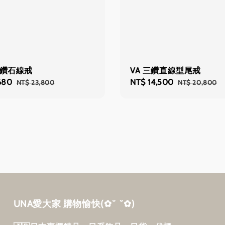
花鑽石線戒
VA 三鑽直線型尾戒
680
Regular
Sale
NT$ 14,500
Regular
NT$ 23,800
NT$ 20,800
price
price
price
UNA愛大家 購物愉快‎(✿˘ ˘✿)