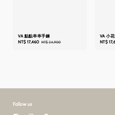
VA 點點串串手鍊
VA 小
Sale
NT$ 17,460
Regular
Sale
NT$ 17,
NT$ 24,900
price
price
price
Follow us