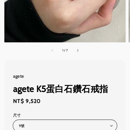
1
/
7
agete
agete K5蛋白石鑽石戒指
Regular
NT$ 9,520
price
尺寸