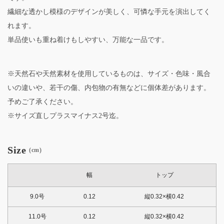
繊細な透かし模様のデザインが美しく、可憐な手元を演出してく
れます。
単品使いも重ね着けもしやすい、万能な一品です。
※天然石や天然素材を使用しているものは、サイズ・色味・風合
いの違いや、若干の傷、内包物の有無などに個体差があります。
予めご了承ください。
※サイズ直しプラスマイナス2号迄。
Size
(cm)
幅
トップ
9.0号
0.12
縦0.32×横0.42
11.0号
0.12
縦0.32×横0.42