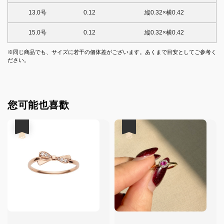
13.0号
0.12
縦0.32×横0.42
15.0号
0.12
縦0.32×横0.42
※同じ商品でも、サイズに若干の個体差がございます。あくまで目安としてご参考く
ださい。
您可能也喜歡
優惠
優惠