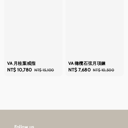
VA 月桂葉戒指
VA 橄欖石弦月項鍊
Sale
NT$ 10,780
Regular
Sale
NT$ 7,680
Regular
NT$ 15,100
NT$ 10,500
price
price
price
price
Follow us