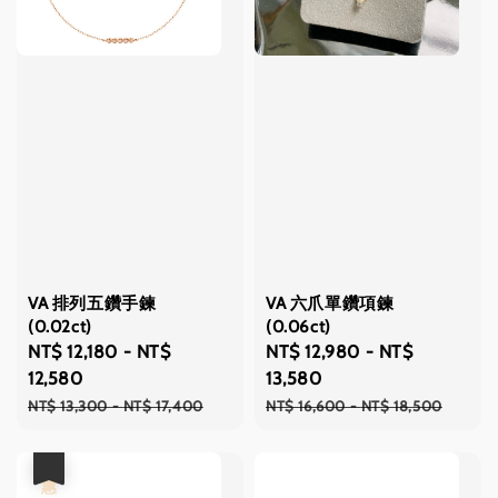
VA 排列五鑽手鍊
VA 六爪單鑽項鍊
(0.02ct)
(0.06ct)
Sale
NT$ 12,180
-
NT$
Sale
NT$ 12,980
-
NT$
price
12,580
price
13,580
Regular
Regular
NT$ 13,300
-
NT$ 17,400
NT$ 16,600
-
NT$ 18,500
price
price
優惠