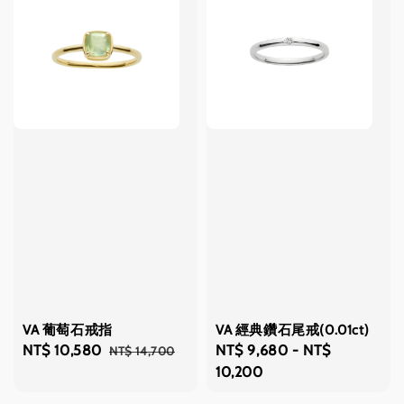
VA 葡萄石戒指
VA 經典鑽石尾戒(0.01ct)
Sale
NT$ 10,580
Regular
Regular
NT$ 9,680
-
NT$
NT$ 14,700
price
price
price
10,200