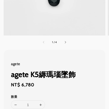
1
/
4
agete
agete K5縟瑪瑙墜飾
Regular
NT$ 6,780
price
數量