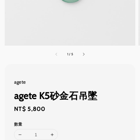
1
/
5
agete
agete K5砂金石吊墜
Regular
NT$ 5,800
price
數量