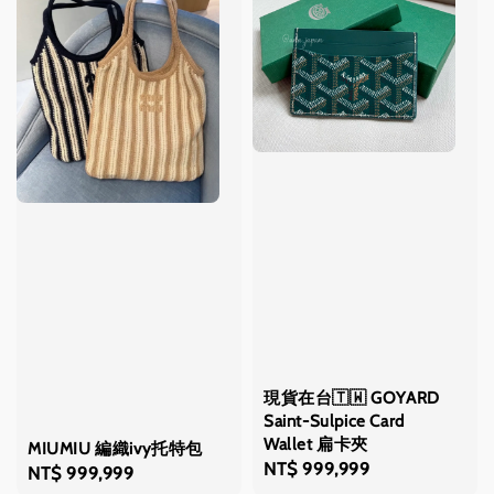
現貨在台🇹🇼 GOYARD
Saint-Sulpice Card
Wallet 扁卡夾
MIUMIU 編織ivy托特包
Regular
NT$ 999,999
Regular
NT$ 999,999