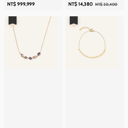
Regular
NT$ 999,999
Sale
NT$ 14,380
Regular
NT$ 20,400
price
price
price
優惠
優惠