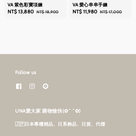
VA 紫色彩寶項鍊
VA 愛心串串手鍊
Sale
NT$ 13,880
Regular
Sale
NT$ 11,980
Regular
NT$ 18,900
NT$ 17,000
price
price
price
price
Follow us
UNA愛大家 購物愉快‎(✿˘ ˘✿)
🇯🇵日本專櫃精品、日系飾品、日貨、代標