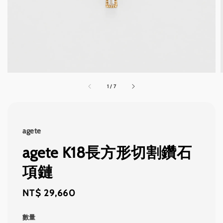
1
/
7
agete
agete K18長方形切割鑽石
項鏈
Regular
NT$ 29,660
price
數量