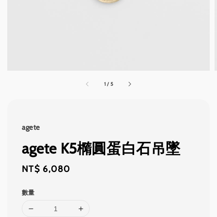
1
/
5
agete
agete K5橢圓蛋白石吊墜
Regular
NT$ 6,080
price
數量