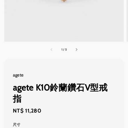
1
/
5
agete
agete K10鈴蘭鑽石V型戒
指
Regular
NT$ 11,280
price
尺寸