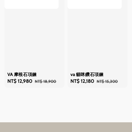
VA 摩根石項鍊
va 貓咪鑽石項鍊
Sale
NT$ 12,980
Regular
Sale
NT$ 12,180
Regular
NT$ 18,900
NT$ 15,300
price
price
price
price