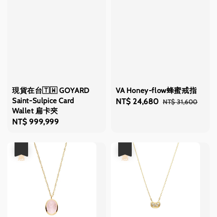
現貨在台🇹🇼 GOYARD
VA Honey-flow蜂蜜戒指
Saint-Sulpice Card
Sale
NT$ 24,680
Regular
NT$ 31,600
Wallet 扁卡夾
price
price
Regular
NT$ 999,999
price
優惠
優惠