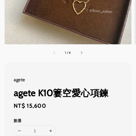
1
/
6
agete
agete K10簍空愛心項鍊
Regular
NT$ 15,600
price
數量