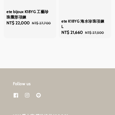
ete bijoux K18YG 工藝珍
珠圈形項鍊
ete K18YG 海水珍珠項鍊
Sale
NT$ 22,000
Regular
NT$ 27,700
L
price
price
Sale
NT$ 21,660
Regular
NT$ 27,500
price
price
Follow us