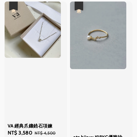
優惠
優惠
VA 經典爪鑲鋯石項鍊
Sale
NT$ 3,580
Regular
NT$ 4,500