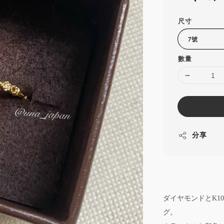
price
尺寸
數量
分享
ダイヤモンドとK1
グ。