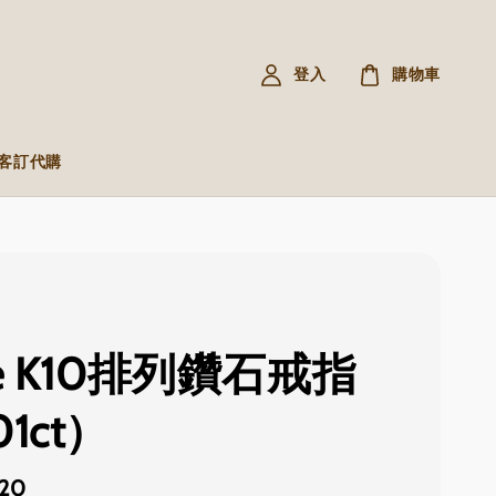
登入
購物車
R 客訂代購
te K10排列鑽石戒指
01ct）
420