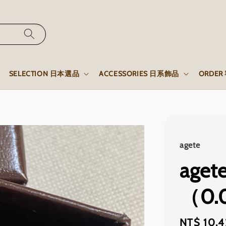
SELECTION 日本選品
ACCESSORIES 日系飾品
ORDE
agete
age
（0.
Regular
NT$ 10,