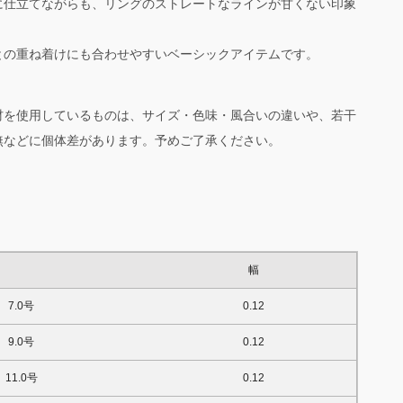
に仕立てながらも、リングのストレートなラインが甘くない印象
との重ね着けにも合わせやすいベーシックアイテムです。
材を使用しているものは、サイズ・色味・風合いの違いや、若干
無などに個体差があります。予めご了承ください。
。
幅
7.0号
0.12
9.0号
0.12
11.0号
0.12