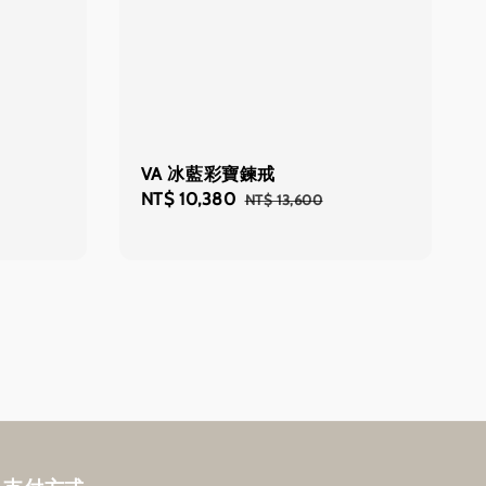
VA 冰藍彩寶鍊戒
Regular
Sale
NT$ 10,380
Regular
NT$ 13,600
price
price
price