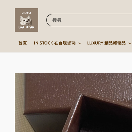
搜尋
首頁
IN STOCK 在台現貨🚀
LUXURY 精品輕奢品