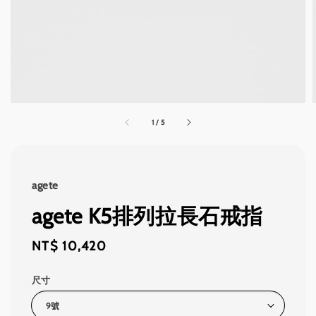
1
/
5
agete
agete K5排列拉長石戒指
Regular
NT$ 10,420
price
尺寸