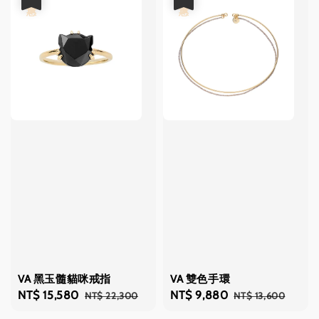
VA 黑玉髓貓咪戒指
VA 雙色手環
Sale
NT$ 15,580
Regular
Sale
NT$ 9,880
Regular
NT$ 22,300
NT$ 13,600
price
price
price
price