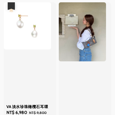
優惠
VA 淡水珍珠橄欖石耳環
Sale
NT$ 6,980
Regular
NT$ 9,800