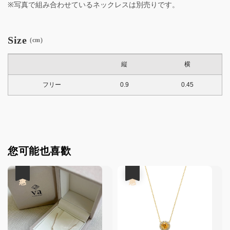
※写真で組み合わせているネックレスは別売りです。
Size
(cm)
縦
横
フリー
0.9
0.45
您可能也喜歡
優惠
優惠