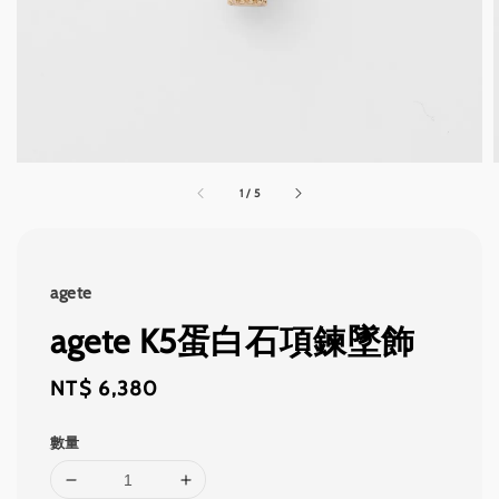
1
/
5
agete
agete K5蛋白石項鍊墜飾
Regular
NT$ 6,380
price
數量