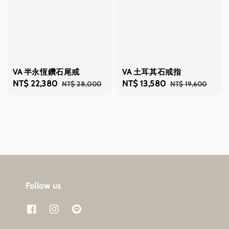
VA 半永恆鑽石尾戒
VA 土耳其石戒指
Sale
NT$ 22,380
Regular
Sale
NT$ 13,580
Regular
NT$ 28,000
NT$ 19,600
price
price
price
price
Follow us