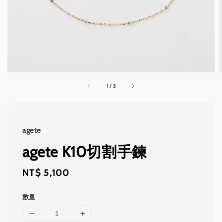
1
/
3
agete
agete K10切割手鍊
Regular
NT$ 5,100
price
數量