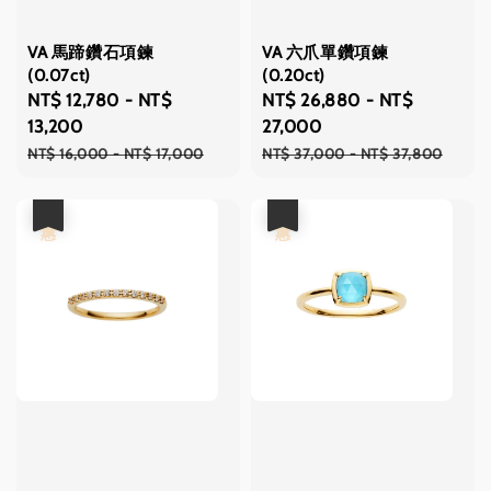
VA 馬蹄鑽石項鍊
VA 六爪單鑽項鍊
(0.07ct)
(0.20ct)
Sale
NT$ 12,780
-
NT$
Sale
NT$ 26,880
-
NT$
price
13,200
price
27,000
Regular
Regular
NT$ 16,000
-
NT$ 17,000
NT$ 37,000
-
NT$ 37,800
price
price
優惠
優惠