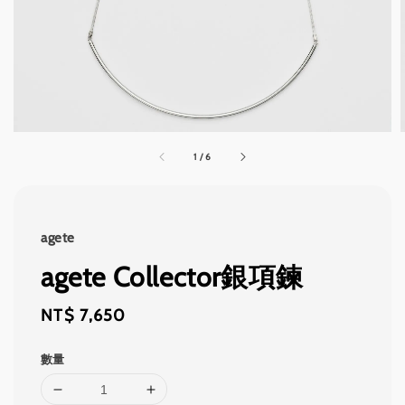
1
/
6
agete
agete Collector銀項鍊
Regular
NT$ 7,650
price
數量