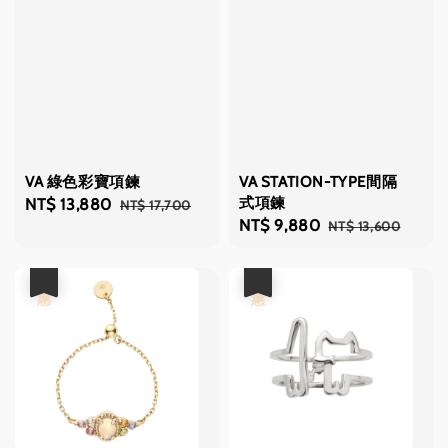
VA 綠色彩寶項鍊
VA STATION-TYPE間隔
式項鍊
Sale
NT$ 13,880
Regular
NT$ 17,700
Sale
NT$ 9,880
Regular
NT$ 13,600
price
price
price
price
優惠
優惠