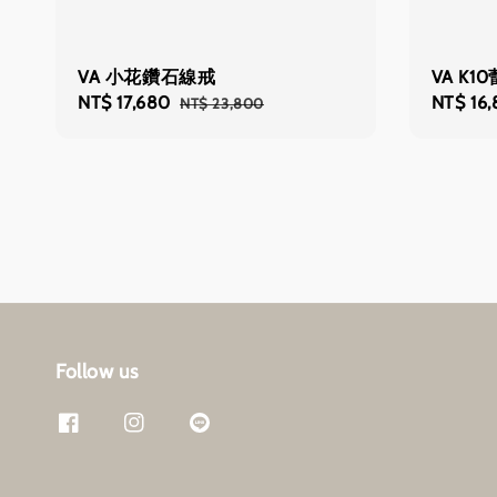
VA 小花鑽石線戒
VA K
Sale
NT$ 17,680
Regular
Regular
NT$ 16
NT$ 23,800
price
price
price
Follow us