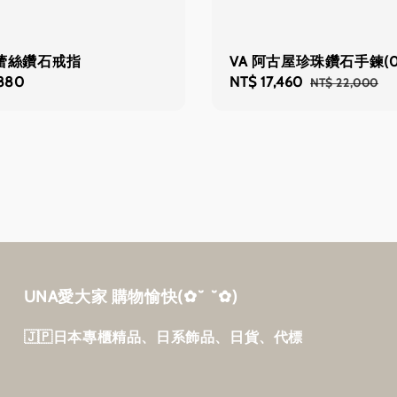
10蕾絲鑽石戒指
VA 阿古屋珍珠鑽石手鍊(0.0
,880
Sale
NT$ 17,460
Regular
NT$ 22,000
price
price
UNA愛大家 購物愉快‎(✿˘ ˘✿)
🇯🇵日本專櫃精品、日系飾品、日貨、代標