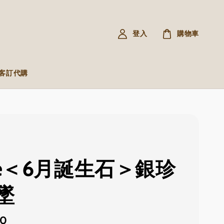
登入
購物車
R 客訂代購
ete＜6月誕生石＞銀珍
墜
80