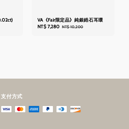
2ct)
VA《Fair限定品》純銀鋯石耳環
Sale
NT$ 7,280
Regular
NT$ 10,200
price
price
支付方式