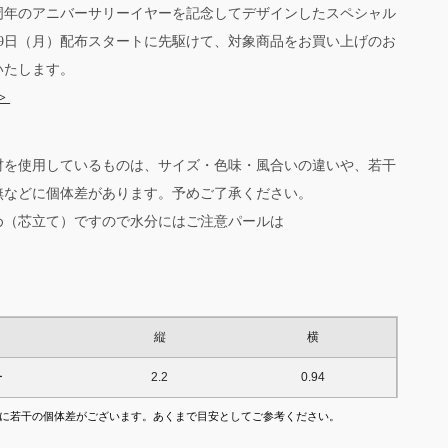
5周年のアニバーサリーイヤーを記念してデザインしたスペシャル
月9日（月）配布スタートに先駆けて、対象商品をお買い上げのお
いたします。
>
材を使用しているものは、サイズ・色味・風合いの違いや、若干
無などに個体差があります。予めご了承ください。
め（芯立て）ですので水分にはご注意パールは
縦
横
ー
2.2
0.94
に若干の個体差がございます。あくまで目安としてご参考ください。