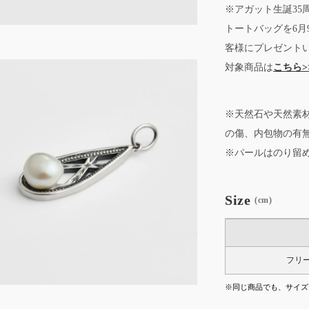
※アガット生誕3
トートバッグを6
客様にプレゼント
対象商品は
こちら>
※天然石や天然素
の傷、内包物の有
※パールはのり留
Size
(cm)
フリ
※同じ商品でも、サイズ