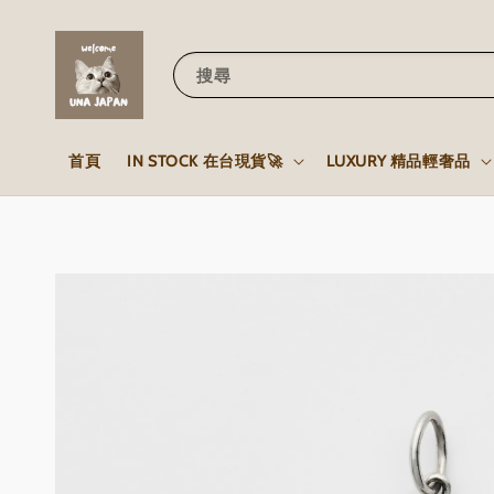
搜尋
首頁
IN STOCK 在台現貨🚀
LUXURY 精品輕奢品