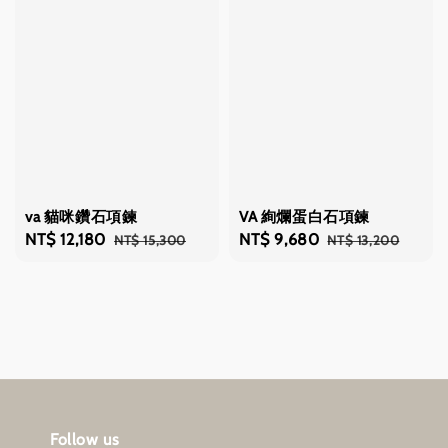
va 貓咪鑽石項鍊
VA 絢爛蛋白石項鍊
Sale
NT$ 12,180
Regular
Sale
NT$ 9,680
Regular
NT$ 15,300
NT$ 13,200
price
price
price
price
Follow us