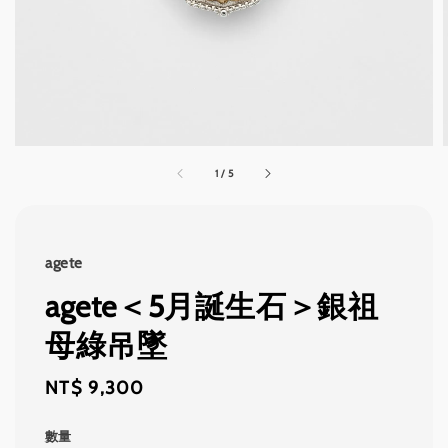
1
/
5
agete
agete＜5月誕生石＞銀祖
母綠吊墜
Regular
NT$ 9,300
price
數量