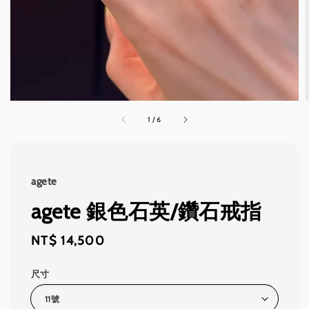
1
/
6
agete
agete 銀色石英/鑽石戒指
Regular
NT$ 14,500
price
尺寸