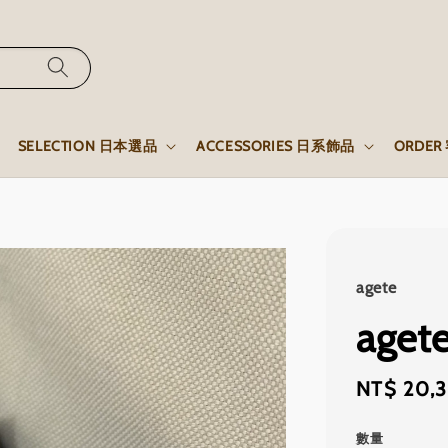
SELECTION 日本選品
ACCESSORIES 日系飾品
ORDE
agete
age
Regular
NT$ 20,
price
數量