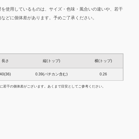
材を使用しているものは、サイズ・色味・風合いの違いや、若干
無などに個体差があります。予めご了承ください。
長さ
縦(トップ)
横(トップ)
40(36)
0.39(バチカン含む)
0.26
に若干の個体差がございます。あくまで目安としてご参考ください。