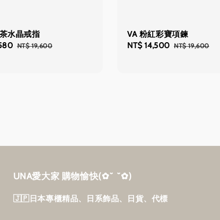
鑽茶水晶戒指
VA 粉紅彩寶項鍊
,580
Regular
Sale
NT$ 14,500
Regular
NT$ 19,600
NT$ 19,600
price
price
price
UNA愛大家 購物愉快‎(✿˘ ˘✿)
🇯🇵日本專櫃精品、日系飾品、日貨、代標