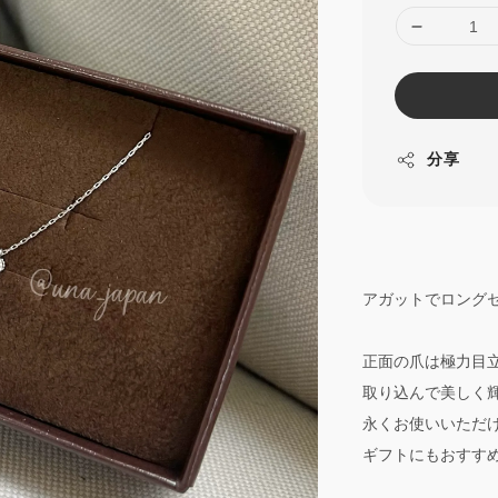
分享
アガットでロング
正面の爪は極力目
取り込んで美しく
永くお使いいただ
ギフトにもおすす