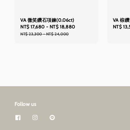
VA 微笑鑽石項鍊(0.06ct)
VA 棕
Sale
NT$ 17,680
-
NT$ 18,880
Regular
Sale
NT$ 13
price
price
price
NT$ 23,300
-
NT$ 24,000
Follow us