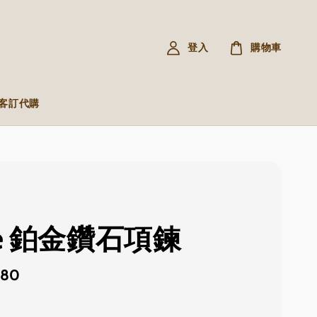
登入
購物車
R 客訂代購
te 鉑金鑽石項鍊
380