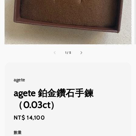
1
/
5
agete
agete 鉑金鑽石手鍊
（0.03ct）
Regular
NT$ 14,100
price
數量