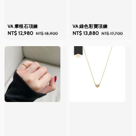
VA 摩根石項鍊
VA 綠色彩寶項鍊
Sale
NT$ 12,980
Regular
Sale
NT$ 13,880
Regular
NT$ 18,900
NT$ 17,700
price
price
price
price
優惠