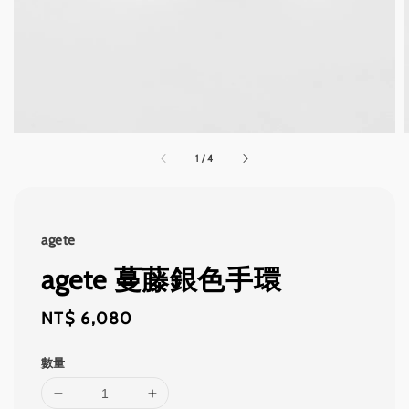
1
/
4
agete
agete 蔓藤銀色手環
Regular
NT$ 6,080
price
數量