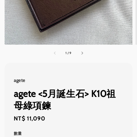
1
/
9
agete
agete <5月誕生石> K10祖
母綠項鍊
Regular
NT$ 11,090
price
數量