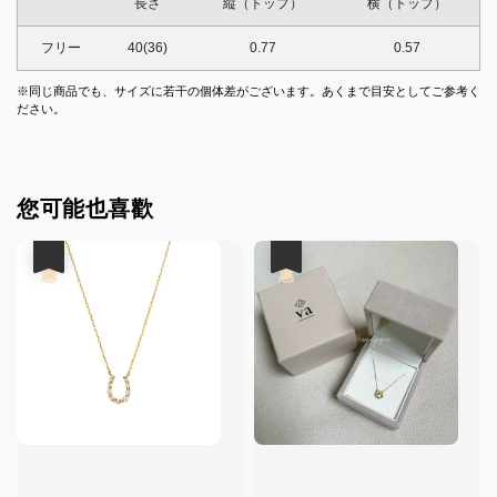
長さ
縦（トップ）
横（トップ）
フリー
40(36)
0.77
0.57
※同じ商品でも、サイズに若干の個体差がございます。あくまで目安としてご参考く
ださい。
您可能也喜歡
優惠
優惠