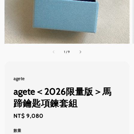
1
/
9
agete
agete＜2026限量版＞馬
蹄鑰匙項鍊套組
Regular
NT$ 9,080
price
數量