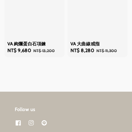
VA 絢爛蛋白石項鍊
VA 大曲線戒指
Sale
NT$ 9,680
Regular
Sale
NT$ 8,280
Regular
NT$ 13,200
NT$ 11,300
price
price
price
price
Follow us