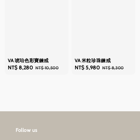
VA 琥珀色彩寶鍊戒
VA 米粒珍珠鍊戒
Sale
NT$ 8,280
Regular
Sale
NT$ 5,980
Regular
NT$ 10,500
NT$ 8,300
price
price
price
price
Follow us