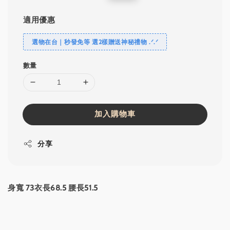
price
price
適用優惠
選物在台｜秒發免等 選2樣贈送神秘禮物 .ᐟ‪‪.ᐟ
數量
加入購物車
分享
身寬 73衣長68.5 腰長51.5