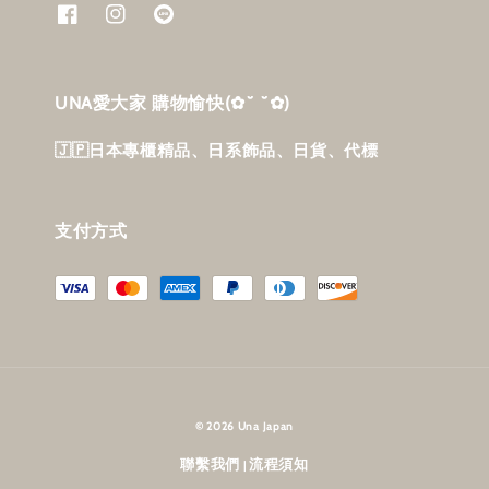
UNA愛大家 購物愉快‎(✿˘ ˘✿)
🇯🇵日本專櫃精品、日系飾品、日貨、代標
支付方式
© 2026 Una Japan
聯繫我們
流程須知
|