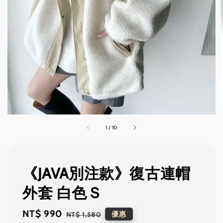
1
/
10
《JAVA別注款》復古連帽
外套 白色Ｓ
Sale
NT$ 990
Regular
優惠
NT$ 1,580