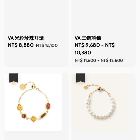
VA 米粒珍珠耳環
VA 三鑽項鍊
Sale
NT$ 8,880
Regular
Sale
NT$ 9,680
-
NT$
NT$ 12,100
price
price
price
10,380
Regular
NT$ 11,600
-
NT$ 12,600
price
優惠
優惠