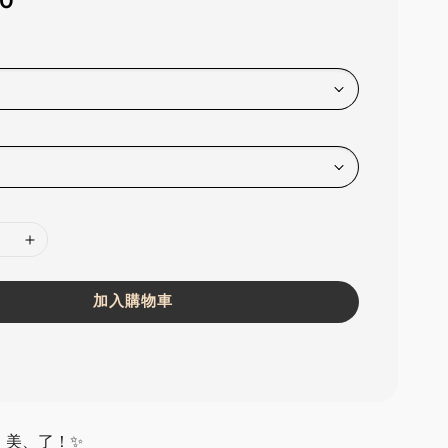
30
加入購物車
、美、了！✨