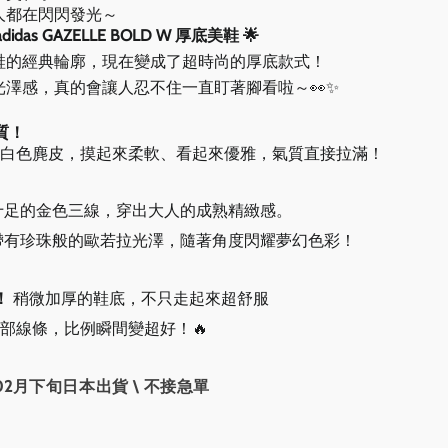
人都在閃閃發光～
das GAZELLE BOLD W 厚底美鞋 🌟
鞋的經典輪廓，現在變成了超時尚的厚底款式！
光澤感，真的會讓人忍不住一直盯著腳看啦～👀✨
質！
米白色麂皮，摸起來柔軟、看起來優雅，氣質直接拉滿！
十足的金色三線，穿出大人的成熟精緻感。
帶有珍珠般的歐若拉光澤，隨著角度閃耀夢幻色彩！
！
稍微加厚的鞋底，不只走起來超舒服
部線條，比例瞬間變超好！🔥
02月下旬日本出貨 \ 不接急單