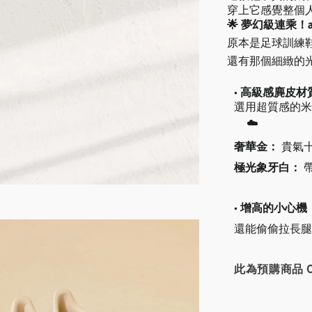
穿上它感覺整個
🌟 夢幻級連乘！adi
原本是足球訓練
還有那個細緻的
•
高級感麂皮材
選用超質感的
☁️
奢華金：
貴氣
極光象牙白：
•
增高的小心機
還能偷偷拉長腿
此為預購商品 