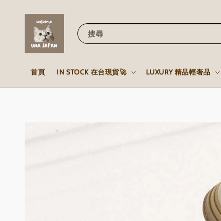
搜尋
首頁
IN STOCK 在台現貨🚀
LUXURY 精品輕奢品