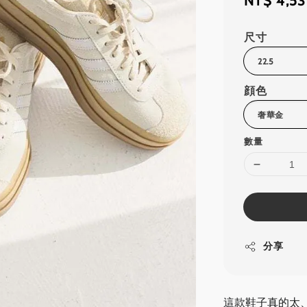
Regular
NT$ 4,5
price
尺寸
顔色
數量
分享
這款鞋子真的太