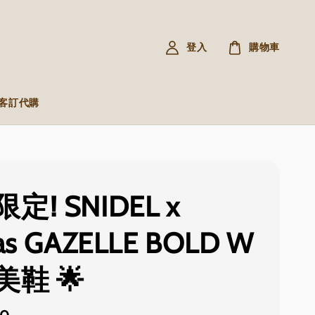
登入
購物車
R 客訂代購
定! SNIDEL x
as GAZELLE BOLD W
鞋 🌟