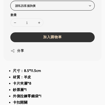
數量
加入購物車
分享
尺寸：8.5*11.5cm
材質：羊皮
卡片夾層*8
鈔票層*1
外側拉鍊零錢袋*1
卡扣開關