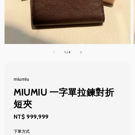
1
/
4
miumiu
MIUMIU 一字單拉鍊對折
短夾
Regular
NT$ 999,999
price
下單方式