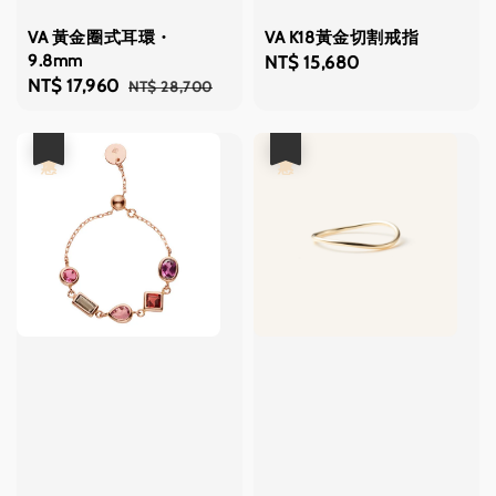
VA 黃金圈式耳環・
VA K18黃金切割戒指
9.8mm
Regular
NT$ 15,680
Sale
NT$ 17,960
Regular
NT$ 28,700
price
price
price
優惠
優惠