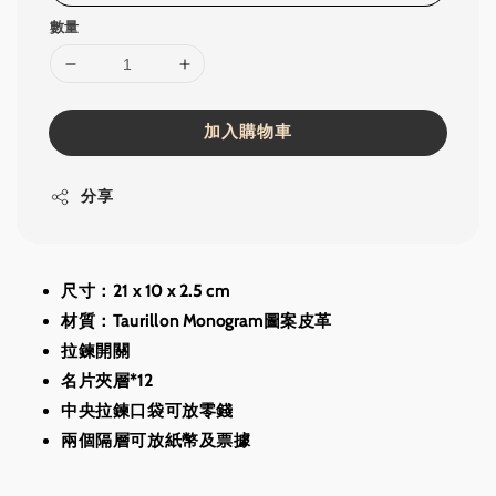
數量
加入購物車
分享
尺寸：21 x 10 x 2.5 cm
材質：Taurillon Monogram圖案皮革
拉鍊開關
名片夾層*12
中央拉鍊口袋可放零錢
兩個隔層可放紙幣及票據