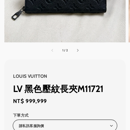
1
/
2
LOUIS VUITTON
LV 黑色壓紋長夾M11721
Regular
NT$ 999,999
price
下單方式