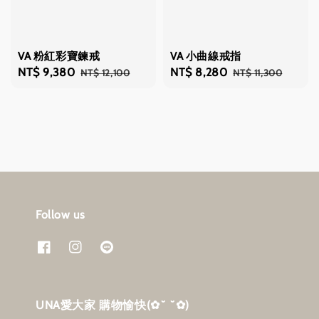
VA 粉紅彩寶鍊戒
VA 小曲線戒指
Sale
NT$ 9,380
Regular
Sale
NT$ 8,280
Regular
NT$ 12,100
NT$ 11,300
price
price
price
price
Follow us
UNA愛大家 購物愉快‎(✿˘ ˘✿)