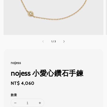
1
/
3
nojess
nojess 小愛心鑽石手鍊
Regular
NT$ 4,060
price
數量