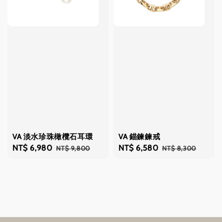
VA 淡水珍珠橄欖石耳環
VA 錨鍊鍊戒
Sale
NT$ 6,980
Regular
Sale
NT$ 6,580
Regular
NT$ 9,800
NT$ 8,300
price
price
price
price