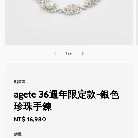
1
/
6
agete
agete 36週年限定款-銀色
珍珠手鍊
Regular
NT$ 16,980
price
數量